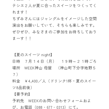
テシエ２人が夏に合ったスイーツをつくってく
れます！
ちずみさんにはジャングルをイメージした空間
演出をお願いしていて、そちらも楽しみです。
ぜひぜひ、みなさまのご参加をお待ちしており
まーす！！
【夏のスイーツ night】
日時 ７月１４日（月） １９時～２１時ごろ
場所 WEEK神山 母屋 （神山町下分字地野５
７）
料金 ￥4,400／人（ドリンク1杯・夏のスイー
ツ8品前後）
【要予約】
予約先 WEEKのお問い合わせフォームおよ
び、お電話（088‐677‐0313）にて。