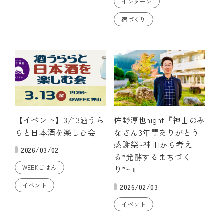
インターン
宿づくり
【イベント】3/13酒うら
佐野淳也night『神山のみ
らと日本酒を楽しむ会
なさん3年間ありがとう
感謝祭~神山から考え
2026/03/02
る”発酵するまちづく
WEEKごはん
り”~』
イベント
2026/02/03
イベント