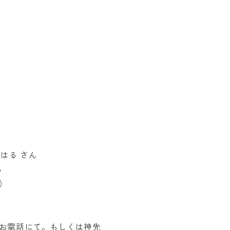
はる さん
ろ
）
）
、お電話にて。もしくは神先