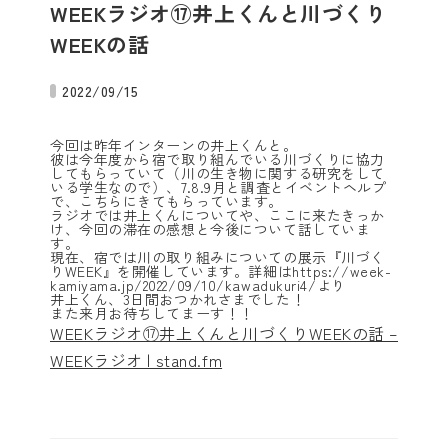
WEEKラジオ⑰井上くんと川づくり
WEEKの話
2022/09/15
今回は昨年インターンの井上くんと。
彼は今年度から宿で取り組んでいる川づくりに協力
してもらっていて（川の生き物に関する研究をして
いる学生なので）、7.8.9月と調査とイベントヘルプ
で、こちらにきてもらっています。
ラジオでは井上くんについてや、ここに来たきっか
け、今回の滞在の感想と今後について話していま
す。
現在、宿では川の取り組みについての展示『川づく
りWEEK』を開催しています。詳細はhttps://week-
kamiyama.jp/2022/09/10/kawadukuri4/より
井上くん、3日間おつかれさまでした！
また来月お待ちしてまーす！！
WEEKラジオ⑰井上くんと川づくりWEEKの話 –
WEEKラジオ | stand.fm