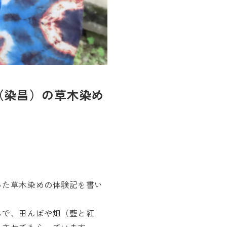
（染昌）の草木染め
った草木染めの体験記を書い
らで、田んぼや畑（藍と紅