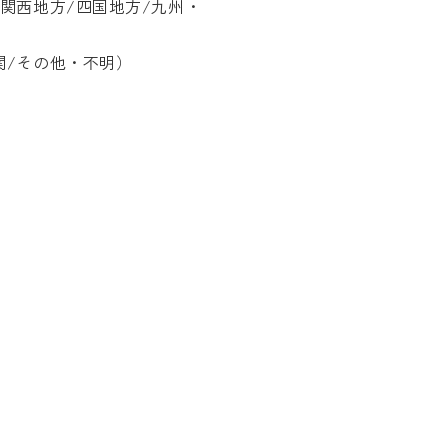
関西地方/四国地方/九州・
関/その他・不明）