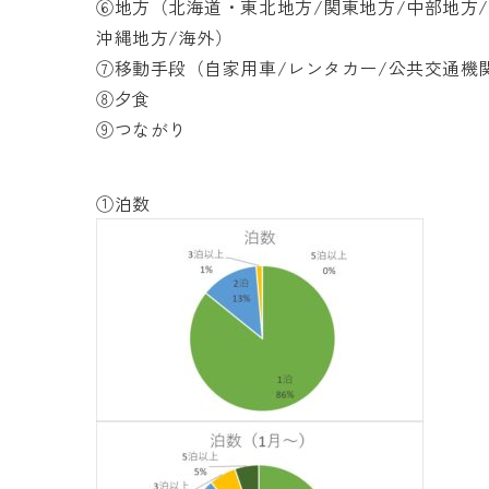
⑥地方（北海道・東北地方/関東地方/中部地方/
沖縄地方/海外）
⑦移動手段（自家用車/レンタカー/公共交通機
⑧夕食
⑨つながり
①泊数