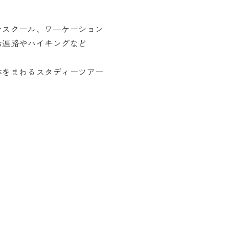
ンスクール、ワ―ケーション
お遍路やハイキングなど
体をまわるスタディーツアー